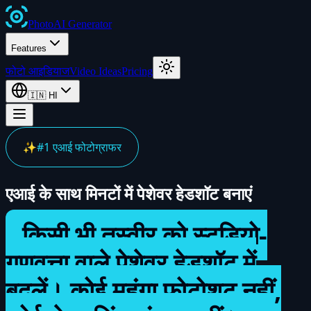
Photo
AI
Generator
Features
फोटो आइडियाज
Video Ideas
Pricing
🇮🇳
HI
✨
#1 एआई फोटोग्राफर
एआई के साथ मिनटों में पेशेवर हेडशॉट बनाएं
किसी भी तस्वीर को स्टूडियो-
गुणवत्ता वाले पेशेवर हेडशॉट में
बदलें। कोई महंगा फोटोशूट नहीं,