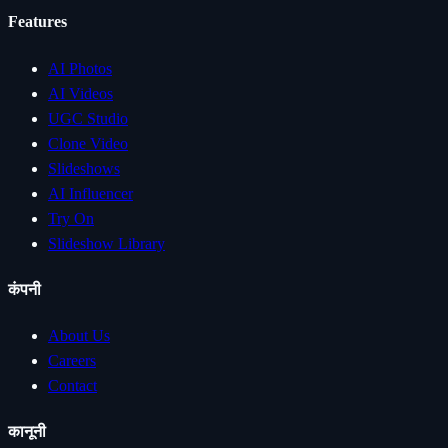
Features
AI Photos
AI Videos
UGC Studio
Clone Video
Slideshows
AI Influencer
Try On
Slideshow Library
कंपनी
About Us
Careers
Contact
कानूनी