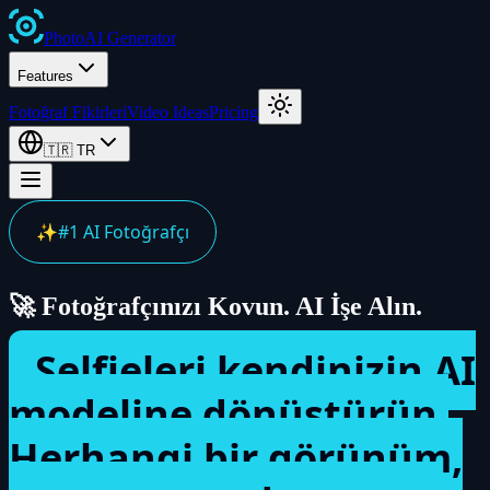
Photo
AI
Generator
Features
Fotoğraf Fikirleri
Video Ideas
Pricing
🇹🇷
TR
✨
#1 AI Fotoğrafçı
🚀 Fotoğrafçınızı Kovun. AI İşe Alın.
Selfieleri kendinizin AI
modeline dönüştürün.
Herhangi bir görünüm,