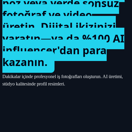
poz veya yerde sonsuz
fotoğraf ve video
üretin. Dijital ikizinizi
yaratın—ya da %100 AI
influencer'dan para
kazanın.
Dakikalar içinde profesyonel iş fotoğrafları oluşturun. AI üretimi,
stüdyo kalitesinde profil resimleri.